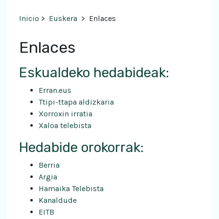
Inicio
>
Euskera
>
Enlaces
Enlaces
Eskualdeko hedabideak:
Erran.eus
Ttipi-ttapa aldizkaria
Xorroxin irratia
Xaloa telebista
Hedabide orokorrak:
Berria
Argia
Hamaika Telebista
Kanaldude
EITB