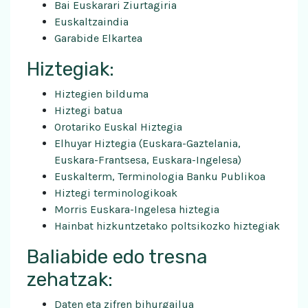
Bai Euskarari Ziurtagiria
Euskaltzaindia
Garabide Elkartea
Hiztegiak:
Hiztegien bilduma
Hiztegi batua
Orotariko Euskal Hiztegia
Elhuyar Hiztegia
(Euskara-Gaztelania,
Euskara-Frantsesa, Euskara-Ingelesa)
Euskalterm, Terminologia Banku Publikoa
Hiztegi terminologikoak
Morris
Euskara-Ingelesa hiztegia
Hainbat hizkuntzetako poltsikozko hiztegiak
Baliabide edo tresna
zehatzak:
Daten eta zifren bihurgailua