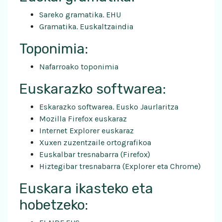
Sareko gramatika. EHU
Gramatika. Euskaltzaindia
Toponimia:
Nafarroako toponimia
Euskarazko softwarea:
Eskarazko softwarea. Eusko Jaurlaritza
Mozilla Firefox euskaraz
Internet Explorer euskaraz
Xuxen zuzentzaile ortografikoa
Euskalbar tresnabarra (Firefox)
Hiztegibar tresnabarra (Explorer eta Chrome)
Euskara ikasteko eta
hobetzeko: