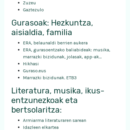
Zuzeu
Gaztezulo
Gurasoak: Hezkuntza,
aisialdia, familia
ERA, belaunaldi berrien aukera
ERA, gurasoentzako baliabideak: musika,
marrazki bizidunak, jolasak, app-ak…
Hikhasi
Guraso.eus
Marrazki bizidunak. ETB3
Literatura, musika, ikus-
entzunezkoak eta
bertsolaritza:
Armiarma literaturaren sarean
Idazleen elkartea