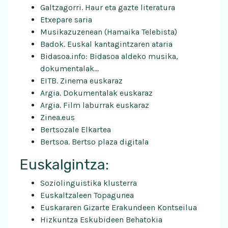
Galtzagorri. Haur eta gazte literatura
Etxepare saria
Musikazuzenean (Hamaika Telebista)
Badok. Euskal kantagintzaren ataria
Bidasoa.info: Bidasoa aldeko musika,
dokumentalak…
EITB. Zinema euskaraz
Argia.
Dokumentalak euskaraz
Argia.
Film laburrak euskaraz
Zinea.eus
Bertsozale Elkartea
Bertsoa. Bertso plaza digitala
Euskalgintza:
Soziolinguistika klusterra
Euskaltzaleen
Topagunea
Euskararen Gizarte Erakundeen Kontseilua
Hizkuntza Eskubideen Behatokia