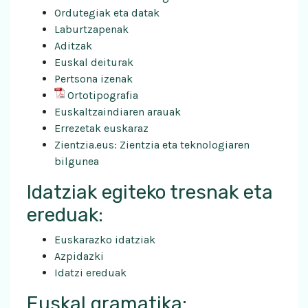
Ordutegiak eta datak
Laburtzapenak
Aditzak
Euskal deiturak
Pertsona izenak
Ortotipografia
Euskaltzaindiaren arauak
Errezetak euskara
z
Zientzia.eus: Zientzia eta teknologiaren
bilgunea
Idatziak egiteko tresnak eta
ereduak:
Euskarazko idatziak
Azpidazki
Idatzi ereduak
Euskal gramatika: