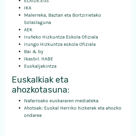
ELAIDE.EUS
IKA
Malerreka, Baztan eta Bortzirietako
Solaslaguna
AEK
Iruñeko Hizkuntza Eskola Ofiziala
Irungo Hizkuntza eskola Ofiziala
Bai & by
Ikasbil. HABE
Euskaljakintza
Euskalkiak eta
ahozkotasuna:
Nafarroako euskararen mediateka
Ahotsak:
Euskal Herriko hizkerak eta ahozko
ondarea