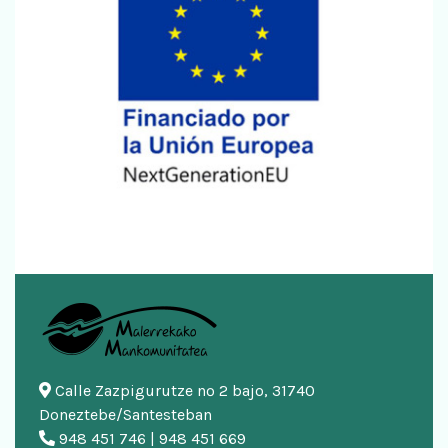
Calle Zazpigurutze nº 2 bajo, 31740
Doneztebe/Santesteban
948 451 746 | 948 451 669