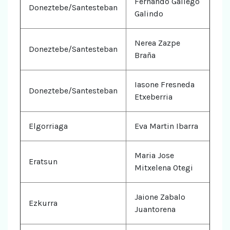
Fernando Gallego
Doneztebe/Santesteban
Galindo
Nerea Zazpe
Doneztebe/Santesteban
Braña
Iasone Fresneda
Doneztebe/Santesteban
Etxeberria
Elgorriaga
Eva Martin Ibarra
Maria Jose
Eratsun
Mitxelena Otegi
Jaione Zabalo
Ezkurra
Juantorena