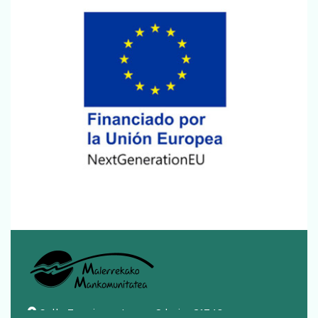
Calle Zazpigurutze nº 2 bajo, 31740