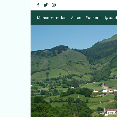
Mancomunidad de
facebook
twitter
instagram
Mancomunidad
Actas
Euskera
Igual