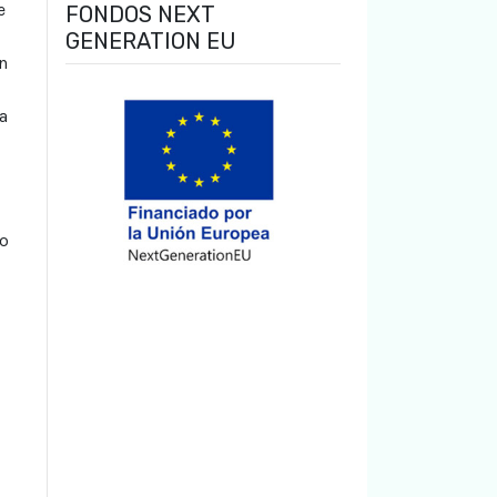
e
FONDOS NEXT
GENERATION EU
n
a
no