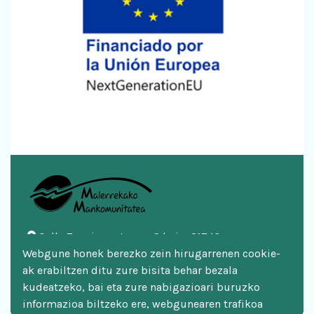
Calle Zazpigurutze nº 2 bajo, 31740
Doneztebe/Santesteban
Webgune honek berezko zein hirugarrenen cookie-
948 451 746 | 948 451 669
ak erabiltzen ditu zure bisita behar bezala
mankomunitatea@malerreka.eus
kudeatzeko, bai eta zure nabigazioari buruzko
informazioa biltzeko ere, webgunearen trafikoa