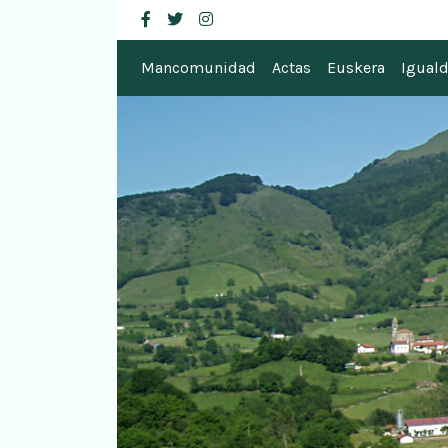
Mancomunidad de
facebook
twitter
instagram
Mancomunidad
Actas
Euskera
Igual