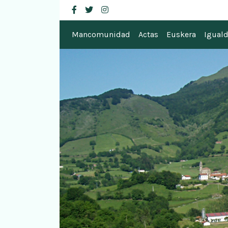
Mancomunidad de
facebook
twitter
instagram
Mancomunidad
Actas
Euskera
Igual