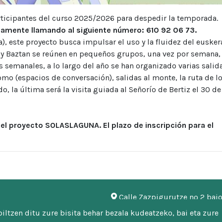
 participantes del curso 2025/2026 para despedir la temporada.
iamente llamando al siguiente número: 610 92 06 73.
a), este proyecto busca impulsar el uso y la fluidez del eusker
k y Baztan se reúnen en pequeños grupos, una vez por semana,
s semanales, a lo largo del año se han organizado varias salid
mo (espacios de conversación), salidas al monte, la ruta de l
 la última será la visita guiada al Señorío de Bertiz el 30 de
l proyecto SOLASLAGUNA. El plazo de inscripción para el
Calle Zazpigurutze nº 2 baj
948 451 746 | 948 451 669
ltzen ditu zure bisita behar bezala kudeatzeko, bai eta zure
mankomunitatea@malerrek