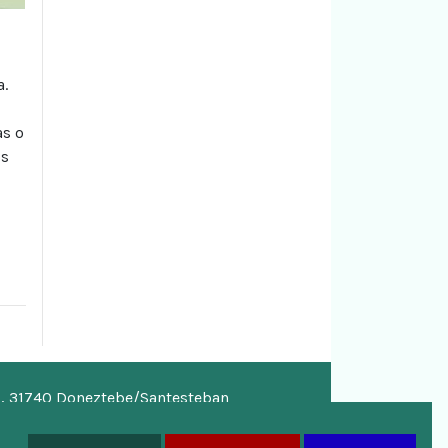
a.
as o
os
o, 31740 Doneztebe/Santesteban
a.eus