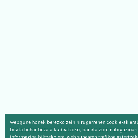
Webgune honek berezko zein hirugarrenen cookie-ak erab
bisita behar bezala kudeatzeko, bai eta zure nabigazioar
informazioa biltzeko ere, webgunearen trafikoa aztertzek