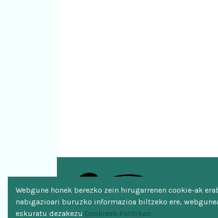
Webgune honek berezko zein hirugarrenen cookie-ak erabi
nabigazioari buruzko informazioa biltzeko ere, webgunea
eskuratu dezakezu
Cookieen Politikan