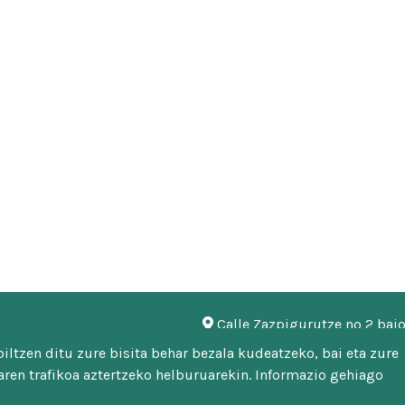
Calle Zazpigurutze nº 2 baj
948 451 746 | 948 451 669
ltzen ditu zure bisita behar bezala kudeatzeko, bai eta zure
mankomunitatea@malerrek
ren trafikoa aztertzeko helburuarekin. Informazio gehiago