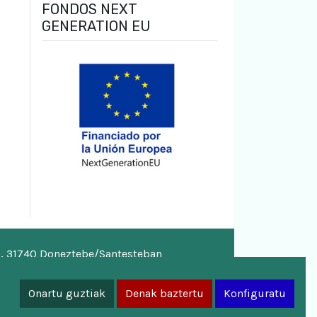
FONDOS NEXT
GENERATION EU
o, 31740 Doneztebe/Santesteban
a.eus
Onartu guztiak
Denak baztertu
Konfiguratu