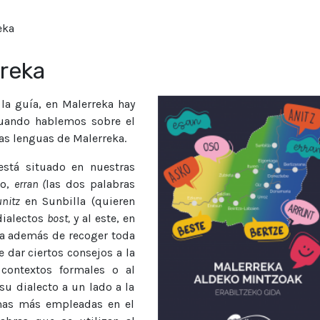
eka
rreka
 la guía, en Malerreka hay
cuando hablemos sobre el
las lenguas de Malerreka.
está situado en nuestras
do,
erran (
las dos palabras
unitz
en Sunbilla (quieren
 dialectos
bost,
y al este, en
uía además de recoger toda
 dar ciertos consejos a la
 contextos formales o al
su dialecto a un lado a la
rmas más empleadas en el