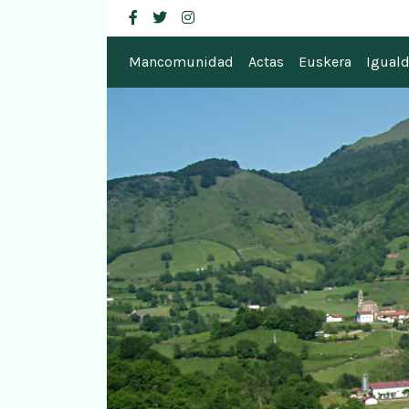
Mancomunidad de
facebook
twitter
instagram
Mancomunidad
Actas
Euskera
Igual