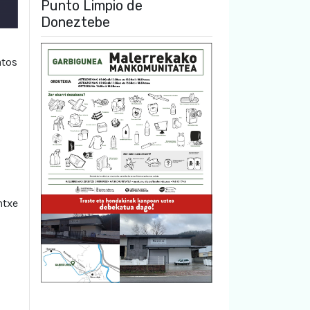
Punto Limpio de
Doneztebe
atos
ntxe