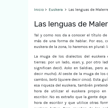
Inicio
>
Euskera
>
Las lenguas de Malerr
Las lenguas de Male
Tal y como nos da a conocer el título de
más de una forma de hablar. Por eso, 
euskera de la zona, lo haremos en plural: 
La muga de los dialectos del euskera 
tierras: por un lado,
esan,
y, por otro la
significan
decir
).
Asko
en Saldias, pero
a
decir
mucho
). Al oeste de la muga de los
cambio,
bortz
(quiere decir
cinco
). Esta g
esa riqueza del euskera, también pretende
hora de utilizar el euskera propio en
escribir. No es extraño que la gente deje 
hora de escribir y que utilice otras fo