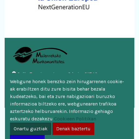
Calle Zazpigurutze nº 2 bajo, 31740
Webgune honek berezko zein hirugarrenen cookie-
Doneztebe/Santesteban
ak erabiltzen ditu zure bisita behar bezala
948 451 746 | 948 451 669
kudeatzeko, bai eta zure nabigazioari buruzko
mankomunitatea@malerreka.eus
informazioa biltzeko ere, webgunearen trafikoa
aztertzeko helburuarekin. Informazio gehiago
Aviso legal
eskuratu dezakezu
Cookieen Politikan
Política de cookies
Onartu guztiak
Denak baztertu
Política de privacidad