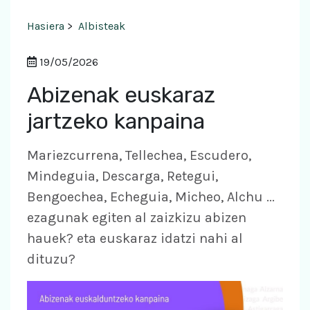
Hasiera
>
Albisteak
19/05/2026
Abizenak euskaraz
jartzeko kanpaina
Mariezcurrena, Tellechea, Escudero,
Mindeguia, Descarga, Retegui,
Bengoechea, Echeguia, Micheo, Alchu ...
ezagunak egiten al zaizkizu abizen
hauek? eta euskaraz idatzi nahi al
dituzu?