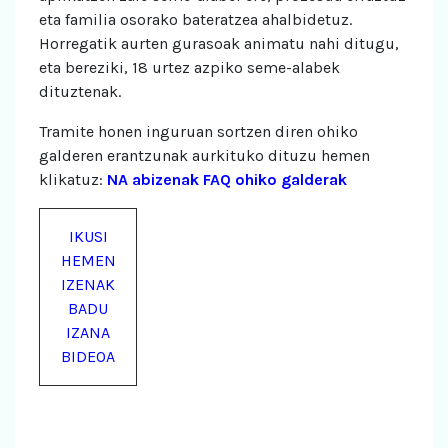
eta familia osorako bateratzea ahalbidetuz.
Horregatik aurten gurasoak animatu nahi ditugu,
eta bereziki, 18 urtez azpiko seme-alabek
dituztenak.
Tramite honen inguruan sortzen diren ohiko
galderen erantzunak aurkituko dituzu hemen
klikatuz:
NA abizenak FAQ ohiko galderak
IKUSI
HEMEN
IZENAK
BADU
IZANA
BIDEOA