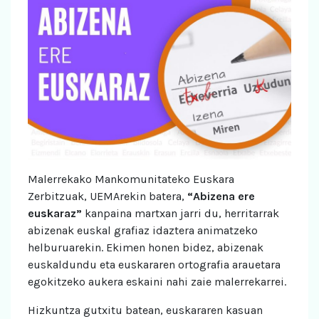
Malerrekako Mankomunitateko Euskara
Zerbitzuak, UEMArekin batera,
“Abizena ere
euskaraz”
kanpaina martxan jarri du, herritarrak
abizenak euskal grafiaz idaztera animatzeko
helburuarekin. Ekimen honen bidez, abizenak
euskaldundu eta euskararen ortografia arauetara
egokitzeko aukera eskaini nahi zaie malerrekarrei.
Hizkuntza gutxitu batean, euskararen kasuan