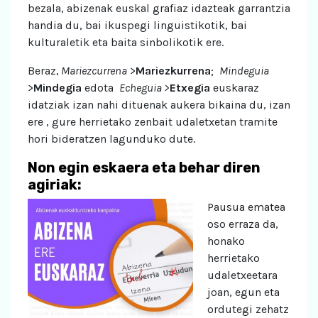
bezala, abizenak euskal grafiaz idazteak garrantzia
handia du, bai ikuspegi linguistikotik, bai
kulturaletik eta baita sinbolikotik ere.
Beraz,
Mariezcurrena
>
Mariezkurrena
;
Mindeguia
>
Mindegia
edota
Echeguia >
Etxegia
euskaraz
idatziak izan nahi dituenak aukera bikaina du, izan
ere , gure herrietako zenbait udaletxetan tramite
hori bideratzen lagunduko dute.
Non egin eskaera eta behar diren
agiriak:
Pausua ematea
oso erraza da,
honako
herrietako
udaletxeetara
joan, egun eta
ordutegi zehatz