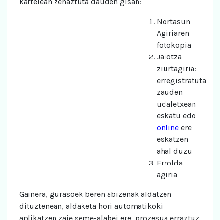
kartelean zehaztuta dauden gisan:
Nortasun
Agiriaren
fotokopia
Jaiotza
ziurtagiria:
erregistratuta
zauden
udaletxean
eskatu edo
online
ere
eskatzen
ahal duzu
Errolda
agiria
Gainera, gurasoek beren abizenak aldatzen
dituztenean, aldaketa hori automatikoki
aplikatzen zaie seme-alabei ere, prozesua erraztuz