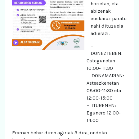
horietan, eta
abizenak
euskaraz paratu
nahi dituzuela
adierazi.
–
DONEZTEBEN:
Ostegunetan
10:00- 11:30
– DONAMARIAN:
Asteazkenetan
08:00-11:30 eta
12:00-15:00
– ITURENEN:
Egunero 12:00-
14:00
Eraman behar diren agiriak 3 dira, ondoko