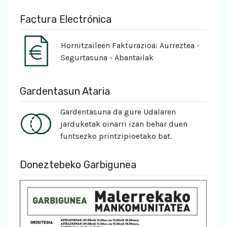
Factura Electrónica
Hornitzaileen Fakturazioa: Aurreztea -
Segurtasuna - Abantailak
Gardentasun Ataria
Gardentasuna da gure Udalaren
jarduketak oinarri izan behar duen
funtsezko printzipioetako bat.
Doneztebeko Garbigunea