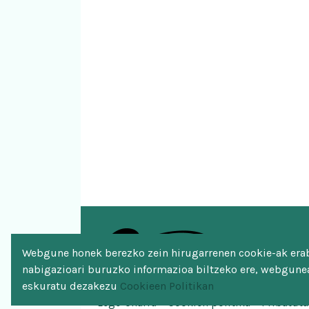
Webgune honek berezko zein hirugarrenen cookie-ak erabi
nabigazioari buruzko informazioa biltzeko ere, webgunea
eskuratu dezakezu
Cookieen Politikan
Lege-oharra
Cookien politika
Pribatuta