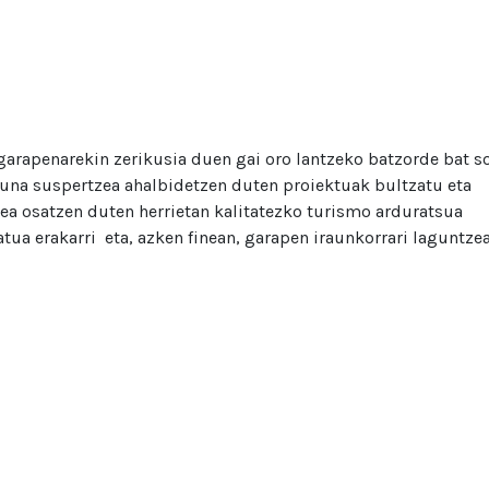
rapenarekin zerikusia duen gai oro lantzeko batzorde bat s
na suspertzea ahalbidetzen duten proiektuak bultzatu eta
ea osatzen duten herrietan kalitatezko turismo arduratsua
katua erakarri eta, azken finean, garapen iraunkorrari laguntze