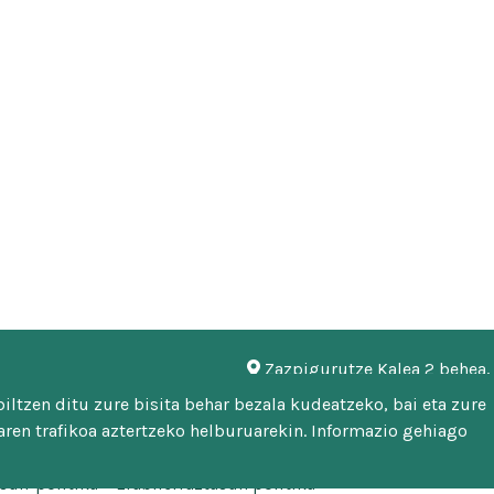
Zazpigurutze Kalea 2 behea
948 451 746 | 948 451 669
ltzen ditu zure bisita behar bezala kudeatzeko, bai eta zure
mankomunitatea@malerrek
ren trafikoa aztertzeko helburuarekin. Informazio gehiago
sun-politika
Erabilerraztasun politika