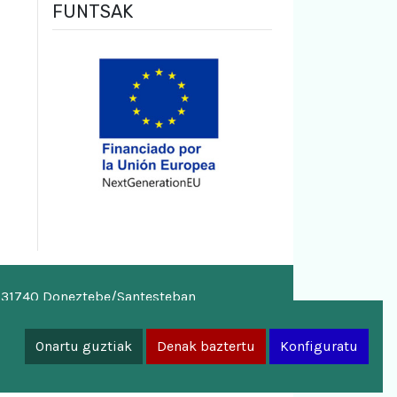
FUNTSAK
, 31740 Doneztebe/Santesteban
a.eus
Onartu guztiak
Denak baztertu
Konfiguratu