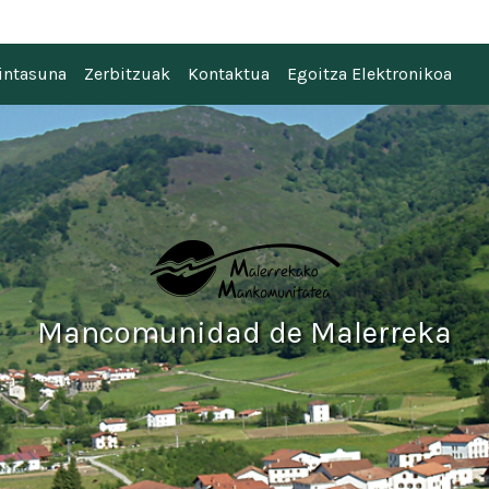
 Malerreka
intasuna
Zerbitzuak
Kontaktua
Egoitza Elektronikoa
Mancomunidad de Malerreka