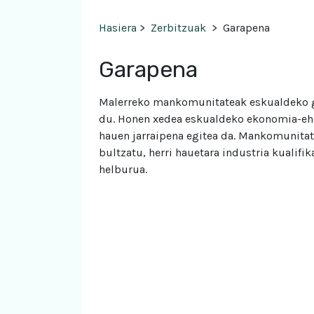
Hasiera
>
Zerbitzuak
>
Garapena
Garapena
Malerreko mankomunitateak eskualdeko ga
du. Honen xedea eskualdeko ekonomia-ehu
hauen jarraipena egitea da. Mankomunitat
bultzatu, herri hauetara industria kualifi
helburua.