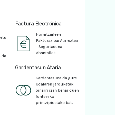
Factura Electrónica
Hornitzaileen
ortu
Fakturazioa: Aurreztea
- Segurtasuna -
Abantailak
a da
Gardentasun Ataria
Gardentasuna da gure
Udalaren jarduketak
oinarri izan behar duen
funtsezko
printzipioetako bat.