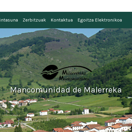
 Malerreka
intasuna
Zerbitzuak
Kontaktua
Egoitza Elektronikoa
Mancomunidad de Malerreka