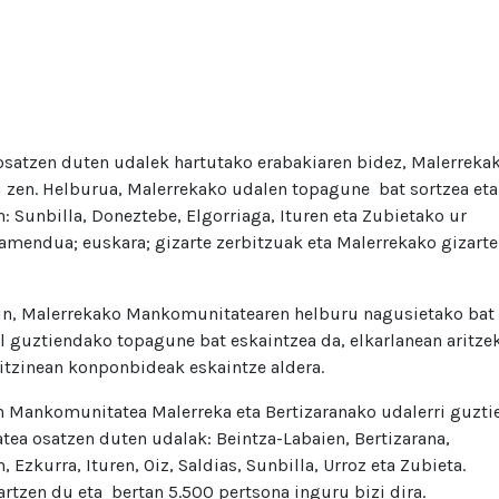
osatzen duten udalek hartutako erabakiaren bidez, Malerreka
 zen. Helburua, Malerrekako udalen topagune bat sortzea eta
: Sunbilla, Doneztebe, Elgorriaga, Ituren eta Zubietako ur
atamendua; euskara; gizarte zerbitzuak eta Malerrekako gizarte
ain, Malerrekako Mankomunitatearen helburu nagusietako bat
 guztiendako topagune bat eskaintzea da, elkarlanean aritze
aitzinean konponbideak eskaintze aldera.
 Mankomunitatea Malerreka eta Bertizaranako udalerri guzti
a osatzen duten udalak: Beintza-Labaien, Bertizarana,
Ezkurra, Ituren, Oiz, Saldias, Sunbilla, Urroz eta Zubieta.
zen du eta bertan 5.500 pertsona inguru bizi dira.