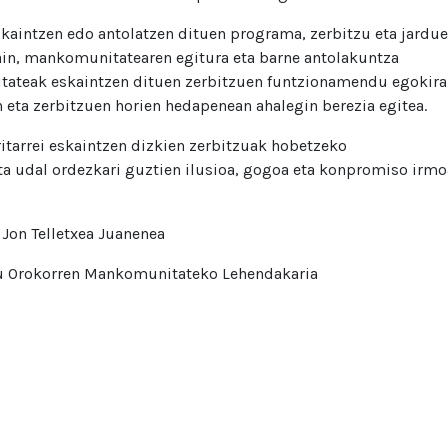
aintzen edo antolatzen dituen programa, zerbitzu eta jardue
ain, mankomunitatearen egitura eta barne antolakuntza
tateak eskaintzen dituen zerbitzuen funtzionamendu egokir
eta zerbitzuen horien hedapenean ahalegin berezia egitea.
itarrei eskaintzen dizkien zerbitzuak hobetzeko
a udal ordezkari guztien ilusioa, gogoa eta konpromiso irmo
Jon Telletxea Juanenea
u Orokorren Mankomunitateko Lehendakaria