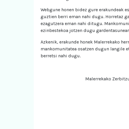
Webgune honen bidez gure erakundeak esk
guztien berri eman nahi dugu. Horretaz g
ezagutzera eman nahi ditugu. Mankomuni
ezinbestekoa jotzen dugu gardentasunean 
Azkenik, erakunde honek Malerrekako herr
mankomunitatea osatzen dugun langile et
berretsi nahi dugu.
Malerrekako Zerbitz