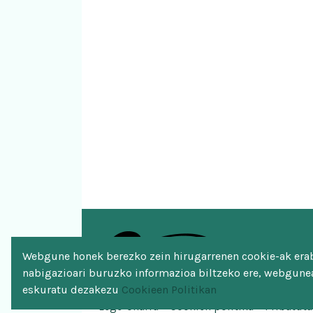
Webgune honek berezko zein hirugarrenen cookie-ak erabi
nabigazioari buruzko informazioa biltzeko ere, webgunea
eskuratu dezakezu
Cookieen Politikan
Lege-oharra
Cookien politika
Pribatuta