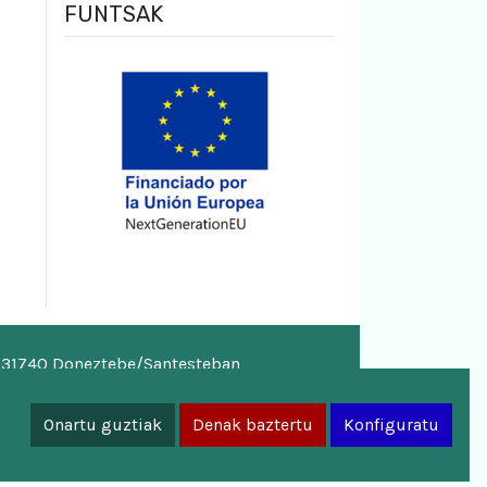
FUNTSAK
, 31740 Doneztebe/Santesteban
a.eus
Onartu guztiak
Denak baztertu
Konfiguratu