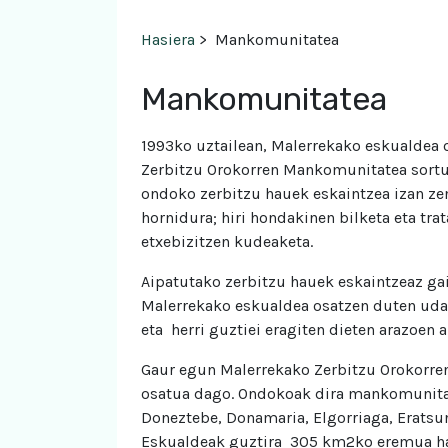
Hasiera
>
Mankomunitatea
Mankomunitatea
1993ko uztailean, Malerrekako eskualdea 
Zerbitzu Orokorren Mankomunitatea sortu
ondoko zerbitzu hauek eskaintzea izan zen
hornidura; hiri hondakinen bilketa eta tr
etxebizitzen kudeaketa.
Aipatutako zerbitzu hauek eskaintzeaz g
Malerrekako eskualdea osatzen duten udal
eta herri guztiei eragiten dieten arazoen 
Gaur egun Malerrekako Zerbitzu Orokorren
osatua dago. Ondokoak dira mankomunitate
Doneztebe, Donamaria, Elgorriaga, Eratsun, 
Eskualdeak guztira 305 km2ko eremua hart