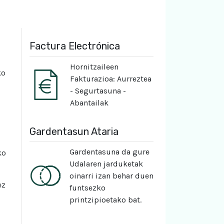
Factura Electrónica
Hornitzaileen
ko
Fakturazioa: Aurreztea
- Segurtasuna -
Abantailak
Gardentasun Ataria
Gardentasuna da gure
ko
Udalaren jarduketak
oinarri izan behar duen
ez
funtsezko
printzipioetako bat.