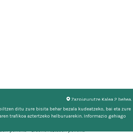
Zazpigurutze Kalea 2 behea
948 451 746 | 948 451 669
ltzen ditu zure bisita behar bezala kudeatzeko, bai eta zure
mankomunitatea@malerrek
ren trafikoa aztertzeko helburuarekin. Informazio gehiago
sun-politika
Erabilerraztasun politika