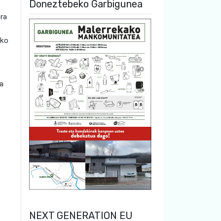
Doneztebeko Garbigunea
ra
ako
a
NEXT GENERATION EU