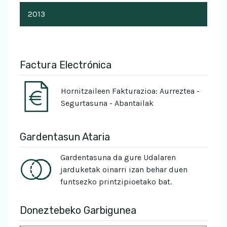
2013
Factura Electrónica
Hornitzaileen Fakturazioa: Aurreztea -
Segurtasuna - Abantailak
Gardentasun Ataria
Gardentasuna da gure Udalaren
jarduketak oinarri izan behar duen
funtsezko printzipioetako bat.
Doneztebeko Garbigunea