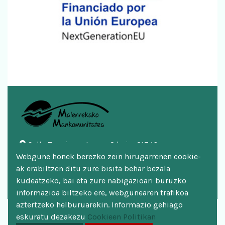
Calle Zazpigurutze nº 2 bajo, 31740
Doneztebe/Santesteban
Webgune honek berezko zein hirugarrenen cookie-
948 451 746 | 948 451 669
ak erabiltzen ditu zure bisita behar bezala
mankomunitatea@malerreka.eus
kudeatzeko, bai eta zure nabigazioari buruzko
informazioa biltzeko ere, webgunearen trafikoa
aztertzeko helburuarekin. Informazio gehiago
Aviso legal
eskuratu dezakezu
Cookieen Politikan