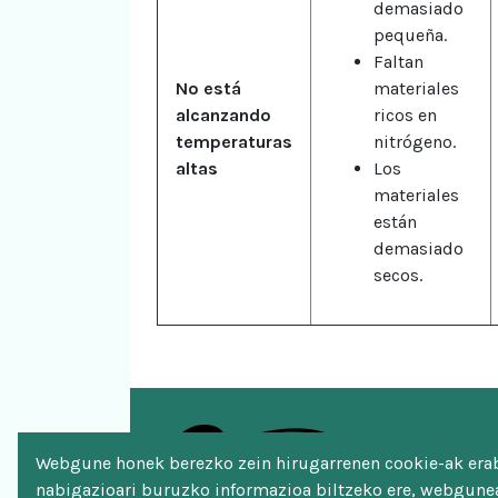
demasiado
pequeña.
Faltan
No está
materiales
alcanzando
ricos en
temperaturas
nitrógeno.
altas
Los
materiales
están
demasiado
secos.
Webgune honek berezko zein hirugarrenen cookie-ak erabi
nabigazioari buruzko informazioa biltzeko ere, webgunea