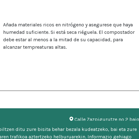
Añada materiales ricos en nitrógeno y asegurese que haya
humedad suficiente. Si está seca riéguela. El compostador
debe estar al menos a la mitad de su capacidad, para
alcanzar tempreaturas altas.
Calle Zazpigurutze nº 2 baj
948 451 746 | 948 451 669
ltzen ditu zure bisita behar bezala kudeatzeko, bai eta zure
mankomunitatea@malerrek
ren trafikoa aztertzeko helburuarekin. Informazio gehiago