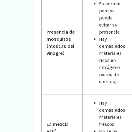
Es normal
pero se
puede
evitar su
Presencia de
presencia
mosquitos
Hay
(moscas del
demasiados
vinagre)
materiales
ricos en
nitrógeno
restos de
comida).
Hay
demasiados
materiales
La mezcla
frescos.
está
No se ha