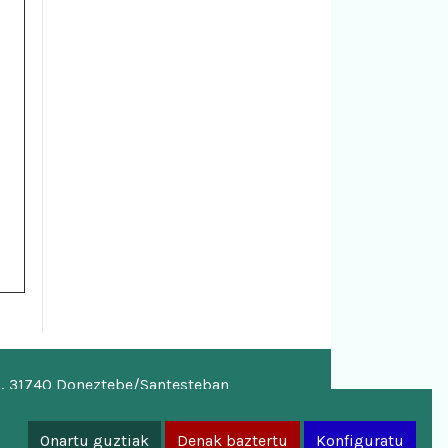
o, 31740 Doneztebe/Santesteban
a.eus
Onartu guztiak
Denak baztertu
Konfiguratu