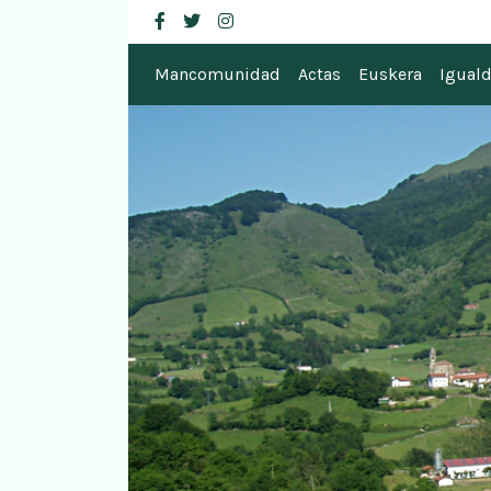
Mancomunidad de
facebook
twitter
instagram
Mancomunidad
Actas
Euskera
Igual