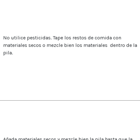
No utilice pesticidas. Tape los restos de comida con
materiales secos o mezcle bien los materiales dentro de la
pila.
Añada materiales secos y mezcle bien la pila hasta que la