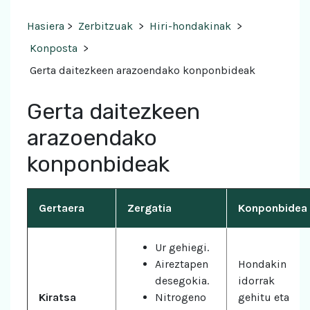
Hasiera
>
Zerbitzuak
>
Hiri-hondakinak
>
Konposta
>
Gerta daitezkeen arazoendako konponbideak
Gerta daitezkeen
arazoendako
konponbideak
Gertaera
Zergatia
Konponbidea
Ur gehiegi.
Aireztapen
Hondakin
desegokia.
idorrak
Kiratsa
Nitrogeno
gehitu eta