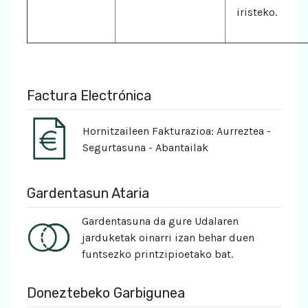
iristeko.
Factura Electrónica
Hornitzaileen Fakturazioa: Aurreztea -
Segurtasuna - Abantailak
Gardentasun Ataria
Gardentasuna da gure Udalaren
jarduketak oinarri izan behar duen
funtsezko printzipioetako bat.
Doneztebeko Garbigunea