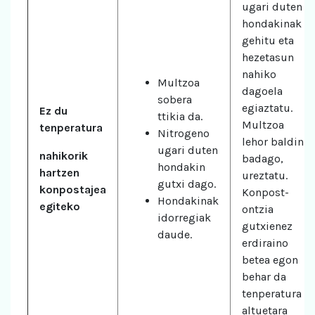
ugari duten
hondakinak
gehitu eta
hezetasun
nahiko
Multzoa
dagoela
sobera
egiaztatu.
Ez du
ttikia da.
Multzoa
tenperatura
Nitrogeno
lehor baldin
ugari duten
nahikorik
badago,
hondakin
hartzen
ureztatu.
gutxi dago.
konpostajea
Konpost-
Hondakinak
egiteko
ontzia
idorregiak
gutxienez
daude.
erdiraino
betea egon
behar da
tenperatura
altuetara