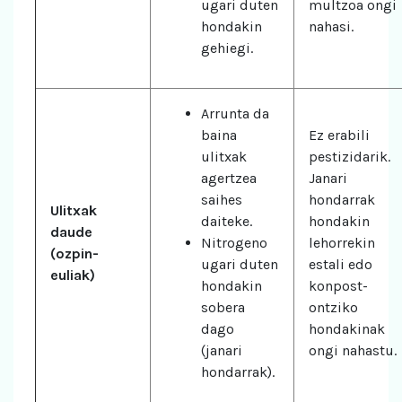
ugari duten
multzoa ongi
hondakin
nahasi.
gehiegi.
Arrunta da
baina
Ez erabili
ulitxak
pestizidarik.
agertzea
Janari
saihes
hondarrak
Ulitxak
daiteke.
hondakin
daude
Nitrogeno
lehorrekin
(ozpin-
ugari duten
estali edo
euliak)
hondakin
konpost-
sobera
ontziko
dago
hondakinak
(janari
ongi nahastu.
hondarrak).