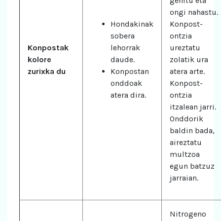
gehitu eta
ongi nahastu.
Hondakinak
Konpost-
sobera
ontzia
Konpostak
lehorrak
ureztatu
kolore
daude.
zolatik ura
zurixka du
Konpostan
atera arte.
onddoak
Konpost-
atera dira.
ontzia
itzalean jarri.
Onddorik
baldin bada,
aireztatu
multzoa
egun batzuz
jarraian.
Nitrogeno