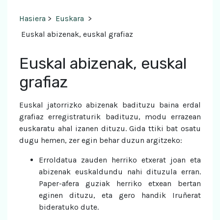
Hasiera
>
Euskara
>
Euskal abizenak, euskal grafiaz
Euskal abizenak, euskal
grafiaz
Euskal jatorrizko abizenak badituzu baina erdal
grafiaz erregistraturik badituzu, modu errazean
euskaratu ahal izanen dituzu. Gida ttiki bat osatu
dugu hemen, zer egin behar duzun argitzeko:
Erroldatua zauden herriko etxerat joan eta
abizenak euskaldundu nahi dituzula erran.
Paper-afera guziak herriko etxean bertan
eginen dituzu, eta gero handik Iruñerat
bideratuko dute.