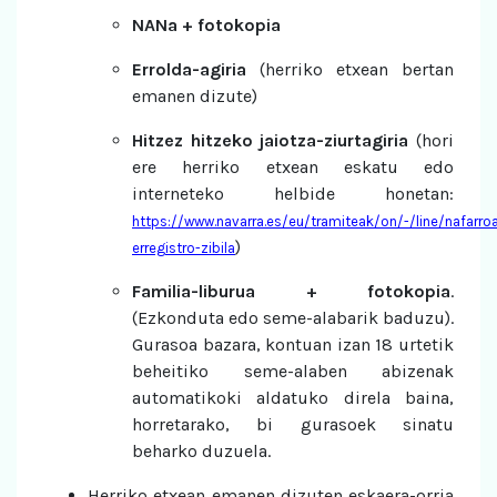
NANa + fotokopia
Errolda-agiria
(herriko etxean bertan
emanen dizute)
Hitzez hitzeko jaiotza-ziurtagiria
(hori
ere herriko etxean eskatu edo
interneteko helbide honetan:
https://www.navarra.es/eu/tramiteak/on/-/line/nafarro
)
erregistro-zibila
Familia-liburua + fotokopia
.
(Ezkonduta edo seme-alabarik baduzu).
Gurasoa bazara, kontuan izan 18 urtetik
beheitiko seme-alaben abizenak
automatikoki aldatuko direla baina,
horretarako, bi gurasoek sinatu
beharko duzuela.
Herriko etxean emanen dizuten eskaera-orria