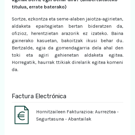
titulua, errate baterako)
Sortze, ezkontza eta seme-alaben jaiotza-agirietan,
aldaketa epaitegietan bertan bideratzen da,
ofizioz, herentzietan arazorik ez izateko. Baina
gainerako kasuetan, bakoitzak ikusi behar du.
Bertzalde, egia da gomendagarria dela ahal den
toki eta agiri gehienetan aldaketa egitea.
Horregatik, haurrak ttikiak direlarik egitea komeni
da.
Factura Electrónica
Hornitzaileen Fakturazioa: Aurreztea -
Segurtasuna - Abantailak