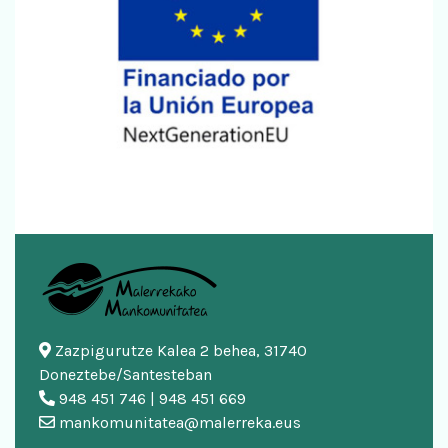
Zazpigurutze Kalea 2 behea, 31740
Doneztebe/Santesteban
948 451 746 | 948 451 669
mankomunitatea@malerreka.eus