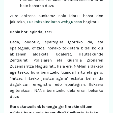
bete beharko duzu.
Zure abizena euskaraz nola idatzi behar den
jakiteko,
Euskaltzaindiaren webgunean
begiratu.
Behin hori eginda, zer?
Bada, ondotik, epaitegira igorriko da, eta
epaitegiak, ofizioz, honako tokietara bidaliko du
abizenen aldaketa: Udalerat, Hauteskunde
Zentsurat, Poliziaren eta Guardia Zibilaren
Zuzendaritza Nagusirat… Hala ere, NANan aldaketa
agertzeko, hura berritzeko txanda hartu eta gero,
“hitzez hitzeko jaiotza agiria” eskatu behar da
dagokizun erregistro edo epaitegian. Eskaera
egiterakoan, NANa berritzeko dela erran beharko
duzu.
Eta eskatzaileak lehengo grafiarekin dituen
agiriak berriz egin behar dira? (unibertsitateko