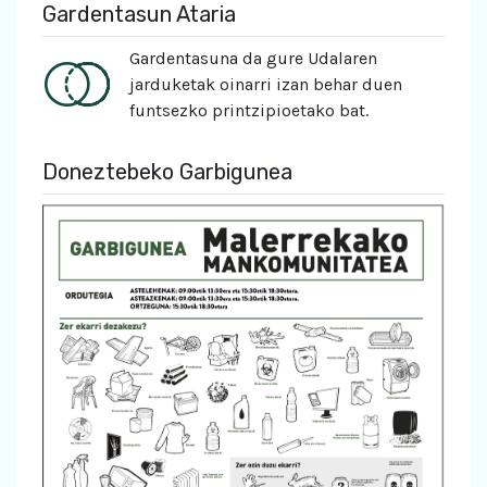
Gardentasun Ataria
Gardentasuna da gure Udalaren
jarduketak oinarri izan behar duen
funtsezko printzipioetako bat.
Doneztebeko Garbigunea