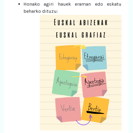
Honako agiri hauek eraman edo eskatu
beharko dituzu: