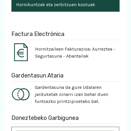
Hornikuntzak eta zerbitzuen kostuak
Factura Electrónica
Hornitzaileen Fakturazioa: Aurreztea -
Segurtasuna - Abantailak
Gardentasun Ataria
Gardentasuna da gure Udalaren
jarduketak oinarri izan behar duen
funtsezko printzipioetako bat.
Doneztebeko Garbigunea