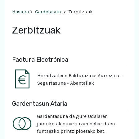
Hasiera
>
Gardetasun
>
Zerbitzuak
Zerbitzuak
Factura Electrónica
Hornitzaileen Fakturazioa: Aurreztea -
Segurtasuna - Abantailak
Gardentasun Ataria
Gardentasuna da gure Udalaren
jarduketak oinarri izan behar duen
funtsezko printzipioetako bat.