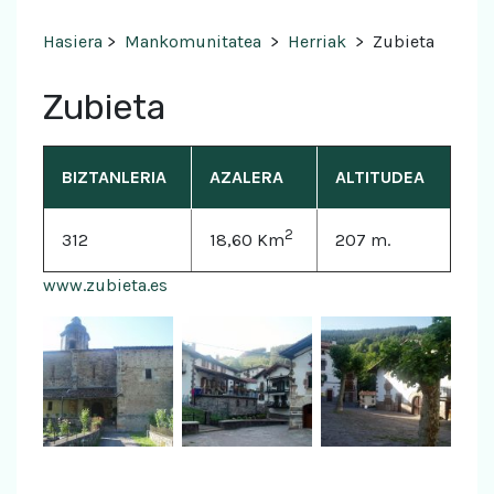
Hasiera
>
Mankomunitatea
>
Herriak
>
Zubieta
Zubieta
BIZTANLERIA
AZALERA
ALTITUDEA
2
312
18,60 Km
207 m.
www.zubieta.es