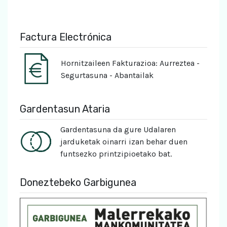
Factura Electrónica
Hornitzaileen Fakturazioa: Aurreztea -
Segurtasuna - Abantailak
Gardentasun Ataria
Gardentasuna da gure Udalaren
jarduketak oinarri izan behar duen
funtsezko printzipioetako bat.
Doneztebeko Garbigunea