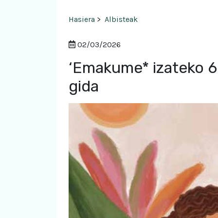
Hasiera
>
Albisteak
02/03/2026
‘Emakume* izateko 6
gida