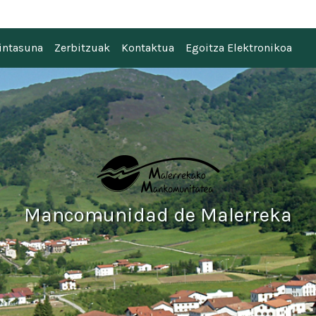
 Malerreka
intasuna
Zerbitzuak
Kontaktua
Egoitza Elektronikoa
Mancomunidad de Malerreka