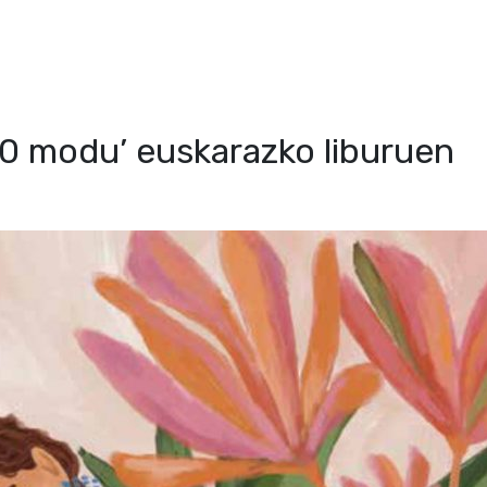
0 modu’ euskarazko liburuen