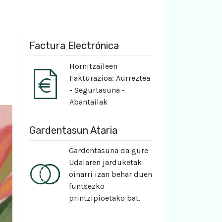
Factura Electrónica
Hornitzaileen
Fakturazioa: Aurreztea
- Segurtasuna -
Abantailak
Gardentasun Ataria
Gardentasuna da gure
Udalaren jarduketak
oinarri izan behar duen
funtsezko
printzipioetako bat.