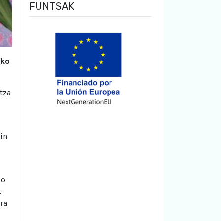
FUNTSAK
zko
tza
ein
ko
k
era