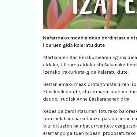
Nafarroako mendialdeko berdintasun e
liburuen gida kaleratu dute
Martxoaren 8an Emakumearen Eguna dela et
aldeko, Ultzama aldeko eta Sakanako berd
izeneko irakurketa-gida kaleratu dute.
Bertan emakumeak protagonista diren libur
klasikoak daude, eta adinaren arabera dau
daude. Irudiak Anne Baskaranenak dira.
Xedea da berdintasunari loturako balorea
liburuek hausnarketarako parada eman nah
bizi dituzten hainbat errealitate ezagutze
eramango gaituen bidean, proposatutako z