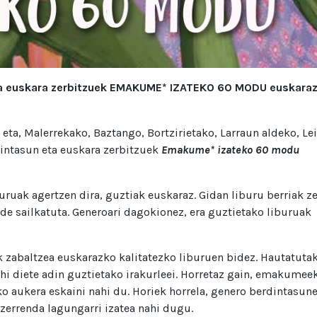
ta euskara zerbitzuek EMAKUME* IZATEKO 60 MODU euskara
a, Malerrekako, Baztango, Bortzirietako, Larraun aldeko, Lei
intasun eta euskara zerbitzuek
Emakume* izateko 60 modu
uak agertzen dira, guztiak euskaraz. Gidan liburu berriak z
de sailkatuta. Generoari dagokionez, era guztietako liburuak
k zabaltzea euskarazko kalitatezko liburuen bidez. Hautatuta
i diete adin guztietako irakurleei. Horretaz gain, emakumee
ko aukera eskaini nahi du. Horiek horrela, genero berdintasun
errenda lagungarri izatea nahi dugu.