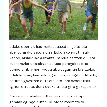
Udako oporrak haurrentzat atseden, jolas eta
abenturarako sasoia dira. Eskolako errutinatik
kanpo, aisialdiak garrantzi handia hartzen du, eta
euskarazko udalekuak aukera paregabea dira
denbora libre hori modu aberasgarrian bizitzeko.
Udalekuetan, haurrek lagun berriak egiten dituzte,
naturaz gozatzen dute eta jarduera ezberdinak
egiten dituzte, dena euskaraz eta giro gozagarrian.
Gurasoen erabakia giltzarria da haurrek opor
garaian egingo duten ibilbidea marrazteko.