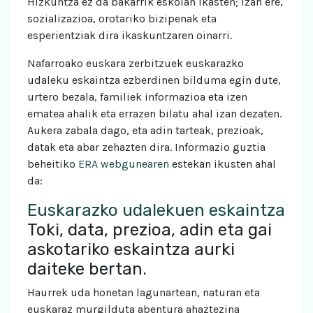
Hizkuntza ez da bakarrik eskolan ikasten; izan ere,
sozializazioa, orotariko bizipenak eta
esperientziak dira ikaskuntzaren oinarri.
Nafarroako euskara zerbitzuek euskarazko
udaleku eskaintza ezberdinen bilduma egin dute,
urtero bezala, familiek informazioa eta izen
ematea ahalik eta errazen bilatu ahal izan dezaten.
Aukera zabala dago, eta adin tarteak, prezioak,
datak eta abar zehazten dira. Informazio guztia
beheitiko
ERA webgunearen
estekan ikusten ahal
da:
Euskarazko udalekuen eskaintza
Toki, data, prezioa, adin eta gai
askotariko eskaintza aurki
daiteke bertan.
Haurrek uda honetan lagunartean, naturan eta
euskaraz murgilduta abentura ahaztezina