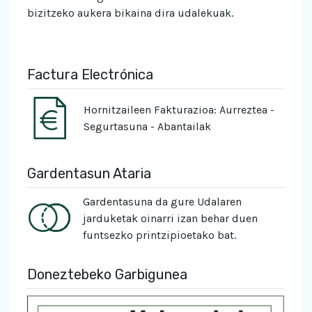
bizitzeko aukera bikaina dira udalekuak.
Factura Electrónica
Hornitzaileen Fakturazioa: Aurreztea -
Segurtasuna - Abantailak
Gardentasun Ataria
Gardentasuna da gure Udalaren
jarduketak oinarri izan behar duen
funtsezko printzipioetako bat.
Doneztebeko Garbigunea