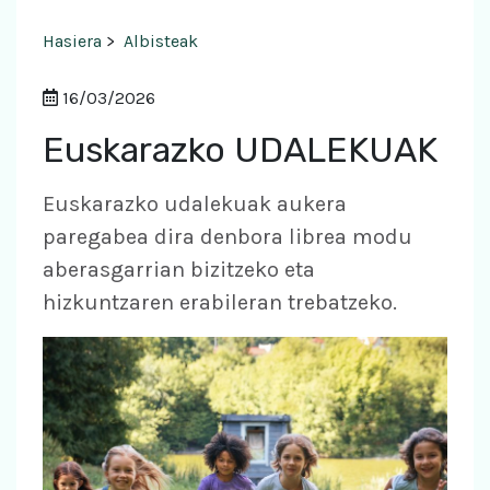
Hasiera
>
Albisteak
16/03/2026
Euskarazko UDALEKUAK
Euskarazko udalekuak aukera
paregabea dira denbora librea modu
aberasgarrian bizitzeko eta
hizkuntzaren erabileran trebatzeko.