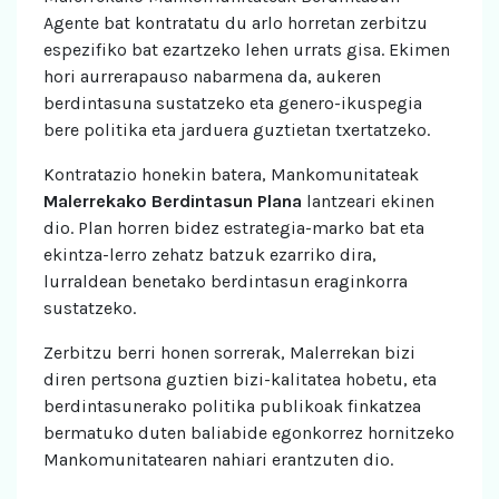
Agente bat kontratatu du arlo horretan zerbitzu
espezifiko bat ezartzeko lehen urrats gisa. Ekimen
hori aurrerapauso nabarmena da, aukeren
berdintasuna sustatzeko eta genero-ikuspegia
bere politika eta jarduera guztietan txertatzeko.
Kontratazio honekin batera, Mankomunitateak
Malerrekako Berdintasun Plana
lantzeari ekinen
dio. Plan horren bidez estrategia-marko bat eta
ekintza-lerro zehatz batzuk ezarriko dira,
lurraldean benetako berdintasun eraginkorra
sustatzeko.
Zerbitzu berri honen sorrerak, Malerrekan bizi
diren pertsona guztien bizi-kalitatea hobetu, eta
berdintasunerako politika publikoak finkatzea
bermatuko duten baliabide egonkorrez hornitzeko
Mankomunitatearen nahiari erantzuten dio.