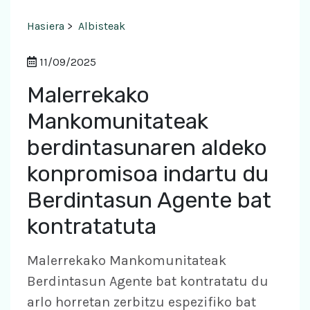
Hasiera
>
Albisteak
11/09/2025
Malerrekako
Mankomunitateak
berdintasunaren aldeko
konpromisoa indartu du
Berdintasun Agente bat
kontratatuta
Malerrekako Mankomunitateak
Berdintasun Agente bat kontratatu du
arlo horretan zerbitzu espezifiko bat