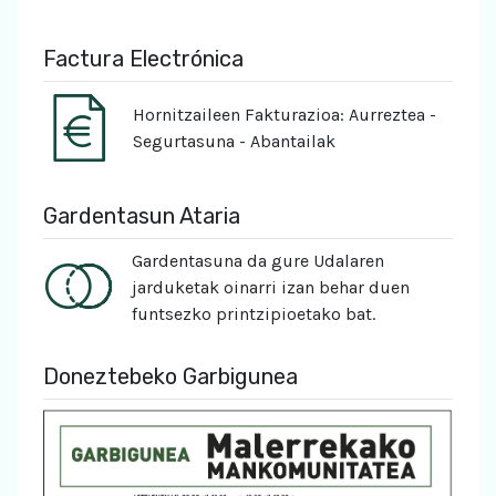
Factura Electrónica
Hornitzaileen Fakturazioa: Aurreztea -
Segurtasuna - Abantailak
Gardentasun Ataria
Gardentasuna da gure Udalaren
jarduketak oinarri izan behar duen
funtsezko printzipioetako bat.
Doneztebeko Garbigunea