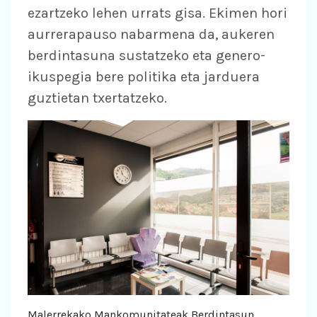
ezartzeko lehen urrats gisa. Ekimen hori
aurrerapauso nabarmena da, aukeren
berdintasuna sustatzeko eta genero-
ikuspegia bere politika eta jarduera
guztietan txertatzeko.
Malerrekako Mankomunitateak Berdintasun