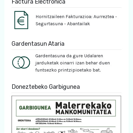
Factura Electrónica
Hornitzaileen Fakturazioa: Aurreztea -
Segurtasuna - Abantailak
Gardentasun Ataria
Gardentasuna da gure Udalaren
jarduketak oinarri izan behar duen
funtsezko printzipioetako bat.
Doneztebeko Garbigunea