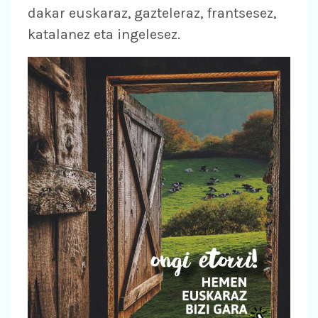
dakar euskaraz, gazteleraz, frantsesez,
katalanez eta ingelesez.