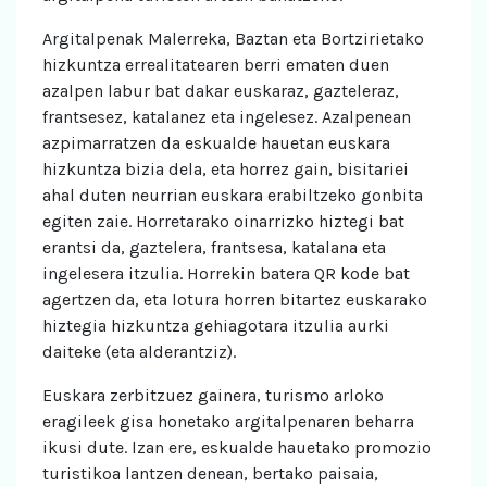
Argitalpenak Malerreka, Baztan eta Bortzirietako
hizkuntza errealitatearen berri ematen duen
azalpen labur bat dakar euskaraz, gazteleraz,
frantsesez, katalanez eta ingelesez. Azalpenean
azpimarratzen da eskualde hauetan euskara
hizkuntza bizia dela, eta horrez gain, bisitariei
ahal duten neurrian euskara erabiltzeko gonbita
egiten zaie. Horretarako oinarrizko hiztegi bat
erantsi da, gaztelera, frantsesa, katalana eta
ingelesera itzulia. Horrekin batera QR kode bat
agertzen da, eta lotura horren bitartez euskarako
hiztegia hizkuntza gehiagotara itzulia aurki
daiteke (eta alderantziz).
Euskara zerbitzuez gainera, turismo arloko
eragileek gisa honetako argitalpenaren beharra
ikusi dute. Izan ere, eskualde hauetako promozio
turistikoa lantzen denean, bertako paisaia,