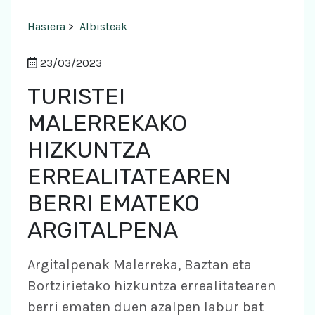
Hasiera
>
Albisteak
23/03/2023
TURISTEI
MALERREKAKO
HIZKUNTZA
ERREALITATEAREN
BERRI EMATEKO
ARGITALPENA
Argitalpenak Malerreka, Baztan eta
Bortzirietako hizkuntza errealitatearen
berri ematen duen azalpen labur bat