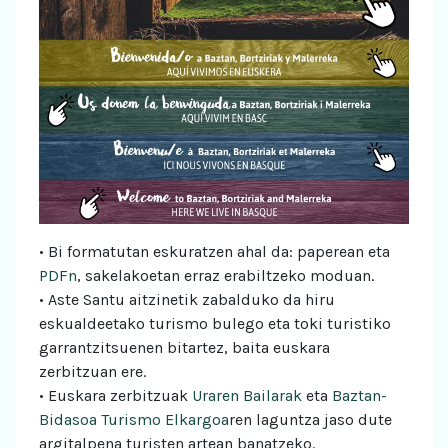
• Bi formatutan eskuratzen ahal da: paperean eta
PDFn
, sakelakoetan erraz erabiltzeko moduan.
• Aste Santu aitzinetik zabalduko da hiru
eskualdeetako turismo bulego eta toki turistiko
garrantzitsuenen bitartez, baita euskara
zerbitzuan ere.
• Euskara zerbitzuak
Uraren Bailarak
eta
Baztan-
Bidasoa Turismo Elkargoa
ren laguntza jaso dute
argitalpena turisten artean banatzeko.