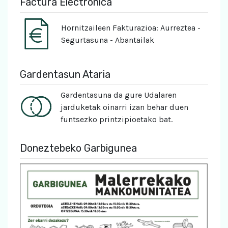
Factura Electrónica
Hornitzaileen Fakturazioa: Aurreztea -
Segurtasuna - Abantailak
Gardentasun Ataria
Gardentasuna da gure Udalaren
jarduketak oinarri izan behar duen
funtsezko printzipioetako bat.
Doneztebeko Garbigunea