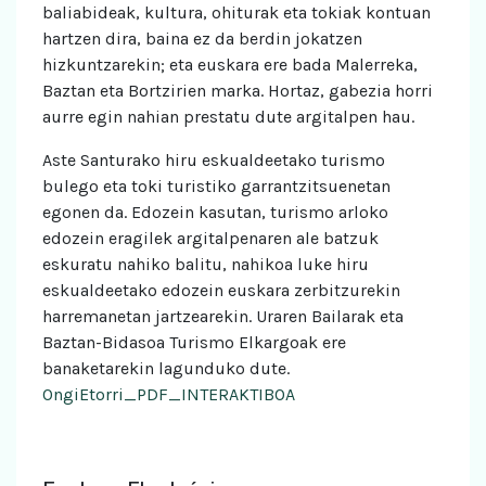
baliabideak, kultura, ohiturak eta tokiak kontuan
hartzen dira, baina ez da berdin jokatzen
hizkuntzarekin; eta euskara ere bada Malerreka,
Baztan eta Bortzirien marka. Hortaz, gabezia horri
aurre egin nahian prestatu dute argitalpen hau.
Aste Santurako hiru eskualdeetako turismo
bulego eta toki turistiko garrantzitsuenetan
egonen da. Edozein kasutan, turismo arloko
edozein eragilek argitalpenaren ale batzuk
eskuratu nahiko balitu, nahikoa luke hiru
eskualdeetako edozein euskara zerbitzurekin
harremanetan jartzearekin. Uraren Bailarak eta
Baztan-Bidasoa Turismo Elkargoak ere
banaketarekin lagunduko dute.
OngiEtorri_PDF_INTERAKTIBOA