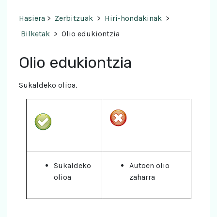
Hasiera
>
Zerbitzuak
>
Hiri-hondakinak
>
Bilketak
>
Olio edukiontzia
Olio edukiontzia
Sukaldeko olioa.
Sukaldeko
Autoen olio
olioa
zaharra