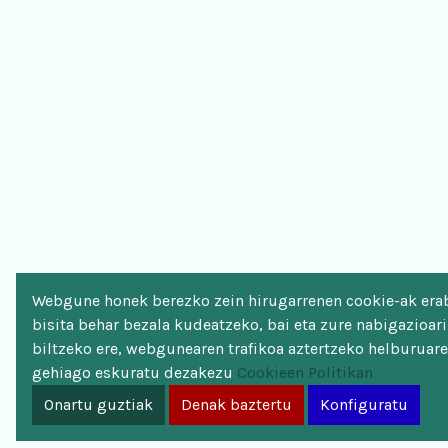
Webgune honek berezko zein hirugarrenen cookie-ak erab
bisita behar bezala kudeatzeko, bai eta zure nabigazioar
biltzeko ere, webgunearen trafikoa aztertzeko helburuare
gehiago eskuratu dezakezu
Cookieen Politikan
Onartu guztiak
Denak baztertu
Konfiguratu