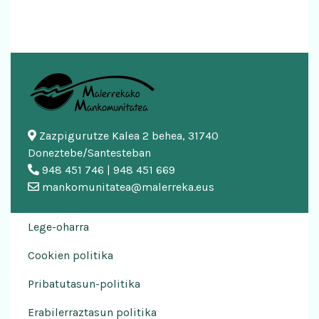
Zazpigurutze Kalea 2 behea, 31740
Doneztebe/Santesteban
948 451 746 | 948 451 669
mankomunitatea@malerreka.eus
Lege-oharra
Cookien politika
Pribatutasun-politika
Erabilerraztasun politika