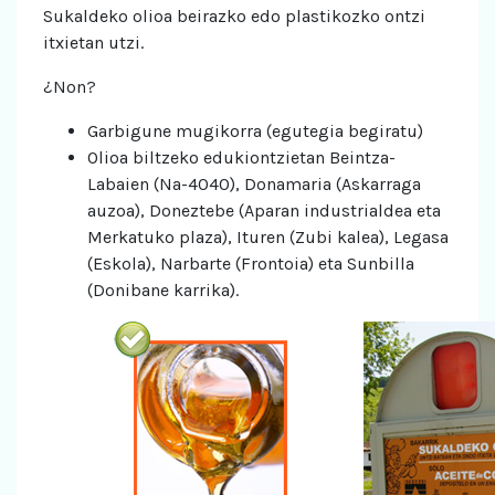
Sukaldeko olioa beirazko edo plastikozko ontzi
itxietan utzi.
¿Non?
Garbigune mugikorra (egutegia begiratu)
Olioa biltzeko edukiontzietan Beintza-
Labaien (Na-4040), Donamaria (Askarraga
auzoa), Doneztebe (Aparan industrialdea eta
Merkatuko plaza), Ituren (Zubi kalea), Legasa
(Eskola), Narbarte (Frontoia) eta Sunbilla
(Donibane karrika).