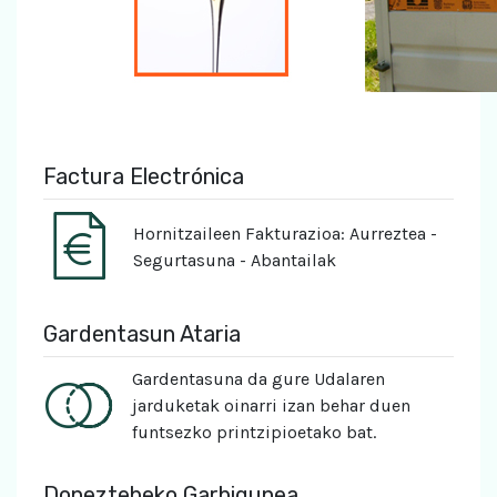
Factura Electrónica
Hornitzaileen Fakturazioa: Aurreztea -
Segurtasuna - Abantailak
Gardentasun Ataria
Gardentasuna da gure Udalaren
jarduketak oinarri izan behar duen
funtsezko printzipioetako bat.
Doneztebeko Garbigunea