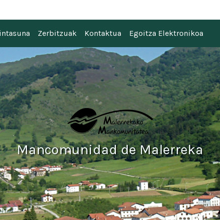
 Malerreka
intasuna
Zerbitzuak
Kontaktua
Egoitza Elektronikoa
Mancomunidad de Malerreka