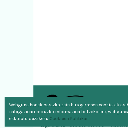
Webgune honek berezko zein hirugarrenen cookie-ak erabi
nabigazioari buruzko informazioa biltzeko ere, webgunea
eskuratu dezakezu
Cookieen Politikan
Lege-oharra
Cookien politika
Pribatuta