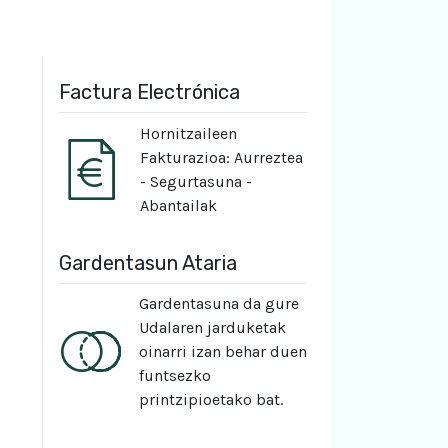
Factura Electrónica
Hornitzaileen
Fakturazioa: Aurreztea
- Segurtasuna -
Abantailak
Gardentasun Ataria
Gardentasuna da gure
Udalaren jarduketak
oinarri izan behar duen
funtsezko
printzipioetako bat.