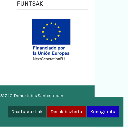
FUNTSAK
, 31740 Doneztebe/Santesteban
a.eus
Onartu guztiak
Denak baztertu
Konfiguratu