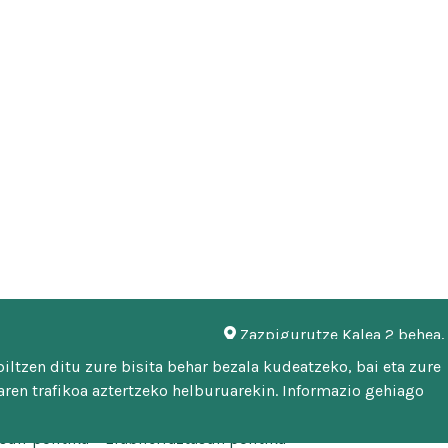
Zazpigurutze Kalea 2 behea
948 451 746 | 948 451 669
ltzen ditu zure bisita behar bezala kudeatzeko, bai eta zure
mankomunitatea@malerrek
ren trafikoa aztertzeko helburuarekin. Informazio gehiago
sun-politika
Erabilerraztasun politika