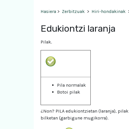
Hasiera
>
Zerbitzuak
>
Hiri-hondakinak
Edukiontzi laranja
Pilak.
Pila normalak
Botoi pilak
¿Non? PILA edukiontzietan (laranja), pila
bilketan (garbigune mugikorra).