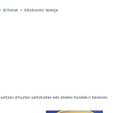
>
Bilketak
>
Edukiontzi laranja
k saltzen dituzten saltokietan edo etxeko hondakin berezien