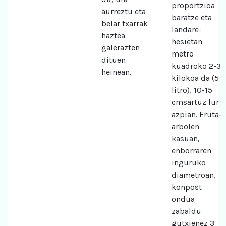
proportzioa
aurreztu eta
baratze eta
belar txarrak
landare-
haztea
hesietan
galerazten
metro
dituen
kuadroko 2-3
heinean.
kilokoa da (5
litro), 10-15
cmsartuz lur
azpian. Fruta-
arbolen
kasuan,
enborraren
inguruko
diametroan,
konpost
ondua
zabaldu
gutxienez 3