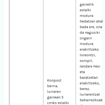
gainetik
estalki
modura
hedatzen ahal
bada ere, ona
da nagusiki
ongarri
modura
erabiltzeko
loreontzi,
soropil,
landare hesi
eta
baratzetan
Konpost
erabiltzeko,
berria,
berez,
lurraren
lurrarentzat
gainean 5
beharrezkoak
cmko estalki