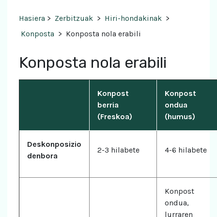
Hasiera
>
Zerbitzuak
>
Hiri-hondakinak
>
Konposta
>
Konposta nola erabili
Konposta nola erabili
Konpost
Konpost
berria
ondua
(Freskoa)
(humus)
Deskonposizio
2-3 hilabete
4-6 hilabete
denbora
Konpost
ondua,
lurraren