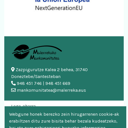
Zazpigurutze Kalea 2 behea, 31740
Doneztebe/Santesteban
948 451 746 | 948 451 669
mankomunitatea@malerreka.eus
Lege-oharra
Webgune honek berezko zein hirugarrenen cookie-ak
Cookien politika
erabiltzen ditu zure bisita behar bezala kudeatzeko,
bai eta zure nabigazioari buruzko informazioa