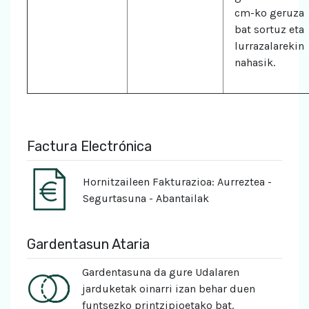
cm-ko geruza
bat sortuz eta
lurrazalarekin
nahasik.
Factura Electrónica
Hornitzaileen Fakturazioa: Aurreztea -
Segurtasuna - Abantailak
Gardentasun Ataria
Gardentasuna da gure Udalaren
jarduketak oinarri izan behar duen
funtsezko printzipioetako bat.