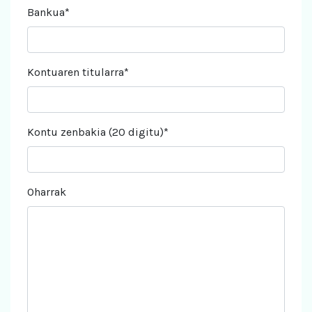
Bankua*
Kontuaren titularra*
Kontu zenbakia (20 digitu)*
Oharrak