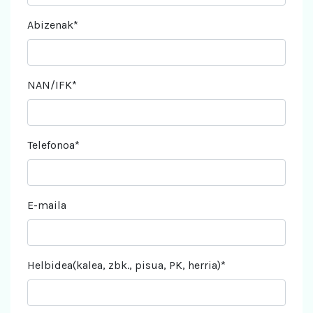
Abizenak*
NAN/IFK*
Telefonoa*
E-maila
Helbidea(kalea, zbk., pisua, PK, herria)*