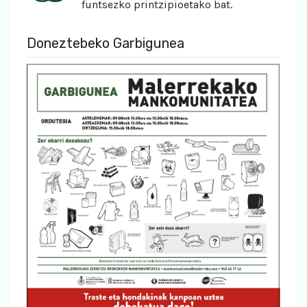
funtsezko printzipioetako bat.
Doneztebeko Garbigunea