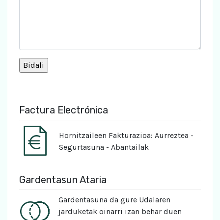
Factura Electrónica
Hornitzaileen Fakturazioa: Aurreztea -
Segurtasuna - Abantailak
Gardentasun Ataria
Gardentasuna da gure Udalaren
jarduketak oinarri izan behar duen