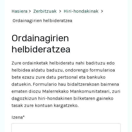
Hasiera
>
Zerbitzuak
>
Hiri-hondakinak
>
Ordainagirien helbideratzea
Ordainagirien
helbideratzea
Zure ordainketak helbideratu nahi badituzu edo
helbidea aldatu baduzu, ondorengo formularioa
bete ezazu zure datu pertsonal eta bankuko
datuekin. Formulario hau bidaltzerakoan baimena
ematen diozu Malerrekako Mankomunitateari, zuri
dagozkizun hiri-hondakinen bilketaren gaineko
tasak zure kontuan kargatzeko.
Izena*