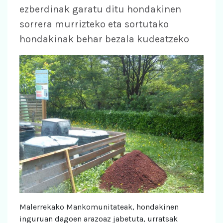
ezberdinak garatu ditu hondakinen
sorrera murrizteko eta sortutako
hondakinak behar bezala kudeatzeko
Malerrekako Mankomunitateak, hondakinen
inguruan dagoen arazoaz jabetuta, urratsak