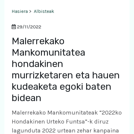
Hasiera
>
Albisteak
29/11/2022
Malerrekako
Mankomunitatea
hondakinen
murrizketaren eta hauen
kudeaketa egoki baten
bidean
Malerrekako Mankomunitateak “2022ko
Hondakinen Urteko Funtsa”-k diruz
lagunduta 2022 urtean zehar kanpaina