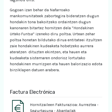
Gogoan izan behar da Nafarroako
mankomunitateek zabortegira bideratzen dugun
hondakin tona bakoitzeko ordaintzen dugun
kanonaren bitartez hornitzen dela “
Hondakinen
Urteko Funtsa
” izeneko diru poltsa. Urtean zehar
poltsa honetan bildutako dirua entitateei itzultzen
zaie hondakinen kudeaketa hobetzeko aurrera
ateratzen dituzten ekintzen, eta hauen eta
kudeaketa sistemaren ondorioz lortutako
hondakinen murrizpen eta hauen balorizazio edota
birziklapen datuen arabera.
Factura Electrónica
Hornitzaileen Fakturazioa: Aurreztea -
Segurtasuna - Abantailak