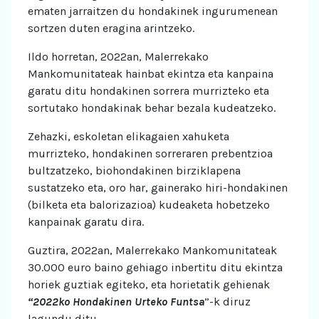
ematen jarraitzen du hondakinek ingurumenean
sortzen duten eragina arintzeko.
Ildo horretan, 2022an, Malerrekako
Mankomunitateak hainbat ekintza eta kanpaina
garatu ditu hondakinen sorrera murrizteko eta
sortutako hondakinak behar bezala kudeatzeko.
Zehazki, eskoletan elikagaien xahuketa
murrizteko, hondakinen sorreraren prebentzioa
bultzatzeko, biohondakinen birziklapena
sustatzeko eta, oro har, gainerako hiri-hondakinen
(bilketa eta balorizazioa) kudeaketa hobetzeko
kanpainak garatu dira.
Guztira, 2022an, Malerrekako Mankomunitateak
30.000 euro baino gehiago inbertitu ditu ekintza
horiek guztiak egiteko, eta horietatik gehienak
“2022ko Hondakinen Urteko Funtsa
”-k diruz
lagundu ditu.