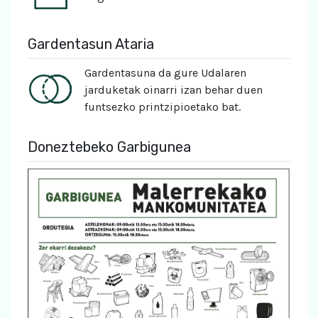
Gardentasun Ataria
Gardentasuna da gure Udalaren
jarduketak oinarri izan behar duen
funtsezko printzipioetako bat.
Doneztebeko Garbigunea